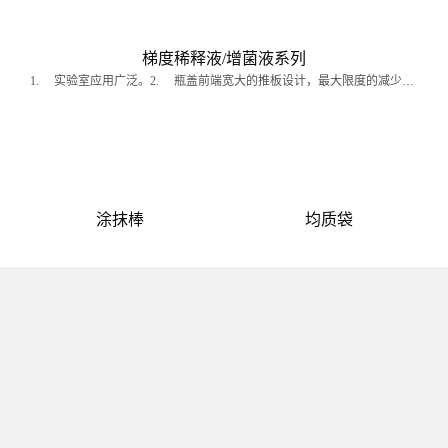
梯度稀释液/增菌液系列
1. 实验室应用广泛。2. 瓶盖前端宽大的推板设计，最大限度的减少开盖时接触污染的可能性。3. 瓶盖后端胶缝的设计，便于单手自如地操控盖子的打开角度，使操作更方便、合理、快捷。
涂抹棒
均质袋