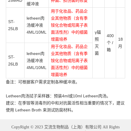
25MRD
养菌、损伤菌的修复
缓冲液
用于化妆品、药品企
letheen肉
业其他物质（含有季
ST-
汤缓冲液
铵化合物或阳离子表
25LB
4ML/10ML
面活性剂）中的细菌
γ辐
400
增菌培养
照
18
个 /
灭
月
用于化妆品、药品企
箱
菌
letheen肉
业其他物质（含有季
ST-
汤缓冲液
铵化合物或阳离子表
26LB
4ML/10ML
面活性剂）中的细菌
增菌培养
备注：可根据客户需求定制各种缓冲液。
Letheen肉汤拭子采样器：预装4ml或10ml Letheen肉汤。
建议：在季铵等消毒剂的中和对抗菌活性相当重要的情况下，建议
使用 Letheen Broth 来测试防腐材料。
CopyRight © 2023 艾流生物制品（上海）有限公司 All Rights