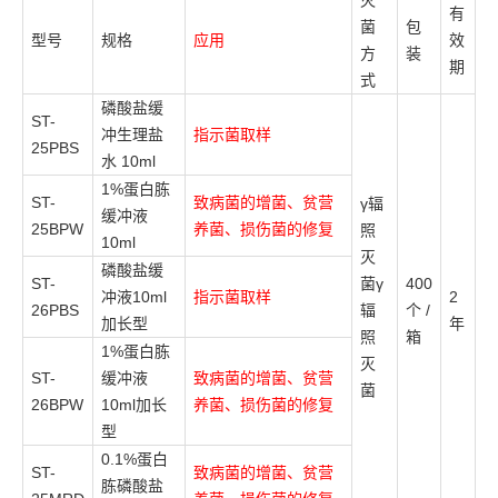
有
菌
包
型号
规格
应用
效
方
装
期
式
磷酸盐缓
ST-
冲生理盐
指示菌取样
25PBS
水 10ml
1%蛋白胨
ST-
致病菌的增菌、贫营
γ辐
缓冲液
25BPW
养菌、损伤菌的修复
照
10ml
灭
磷酸盐缓
ST-
菌γ
400
冲液10ml
指示菌取样
2
26PBS
辐
个 /
加长型
年
照
箱
1%蛋白胨
灭
ST-
缓冲液
致病菌的增菌、贫营
菌
26BPW
10ml加长
养菌、损伤菌的修复
型
0.1%蛋白
ST-
致病菌的增菌、贫营
胨磷酸盐